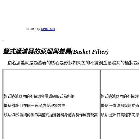
© 2011 by
GPIUTMD
.
籃式過濾器的原理與差異(Basket Filter)
顧名思義就是過濾器的核心是形狀如網籃的不鏽鋼金屬濾網的桶狀過
籃式過濾器內的不鏽鋼金屬濾網形式為斜網
籃式過濾器內的不鏽鋼
優點:進出口在同一高程,方便現場裝設
優點:平置濾網與籃
缺點:斜式濾網的製作與籃式過濾器桶身配合製作難度較高
缺點:進出口高程不同,