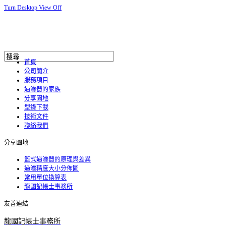
Turn Desktop View Off
首頁
公司簡介
服務項目
過濾器的家族
分享園地
型錄下載
技術文件
聯絡我們
分享園地
籃式過濾器的原理與差異
過濾精度大小分佈圖
常用單位換算表
龍國記帳士事務所
友善連結
龍國記帳士事務所