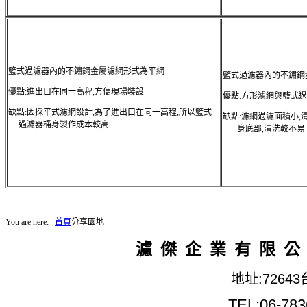
籃式過濾器內的不鏽鋼金屬濾網形式為平網
籃式過濾器內的不鏽鋼
優點:進出口在同一高程,方便現場裝設
優點:方形濾網與籃式
缺點:因採平式濾網設計,為了進出口在同一高程,所以籃式
缺點:濾網過濾面積小,
過濾器桶身製作成本較高
身底部
You are here:
首頁
分享園地
濾 傑 企 業 有 限 公
地址:726
TEL:06-783