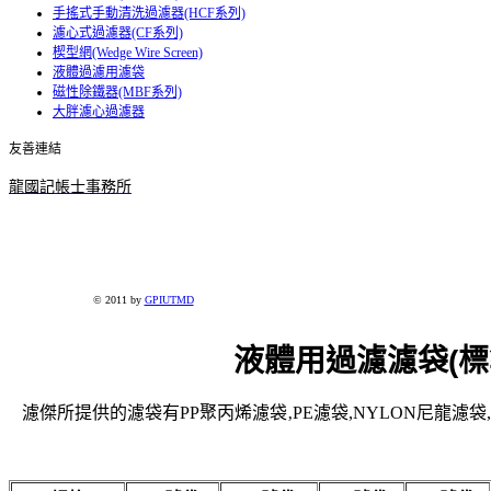
手搖式手動清洗過濾器(HCF系列)
濾心式過濾器(CF系列)
楔型網(Wedge Wire Screen)
液體過濾用濾袋
磁性除鐵器(MBF系列)
大胖濾心過濾器
友善連結
龍國記帳士事務所
© 2011 by
GPIUTMD
液體用過濾濾
袋(
濾傑所提供的濾袋有PP聚丙烯濾袋‚PE濾袋,NYLON尼龍濾袋