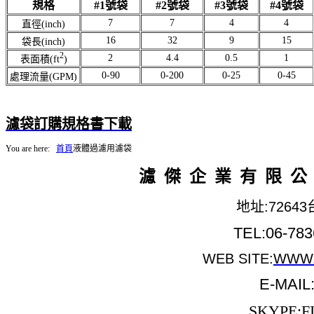
規格
#1號袋
#2號袋
#3號袋
#4號袋
7
7
4
4
直徑(inch)
16
32
9
15
袋長(inch)
2
2
4.4
0.5
1
表面積(ft
)
0-90
0-200
0-25
0-45
處理流量(GPM)
濾袋訂購規格書
下載
You are here:
首頁
液體過濾用濾袋
濾 傑 企 業 有 限 公
地址:726
TEL:06-783
WEB SITE:
WWW.
E-MAIL
SKYPE:F