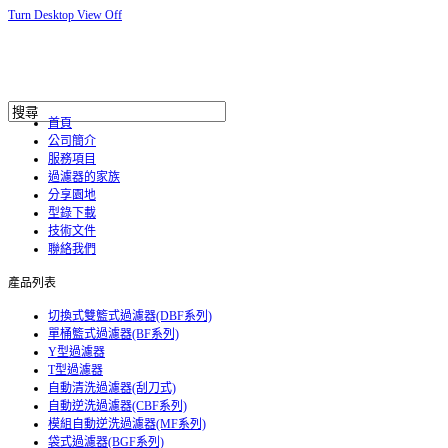
Turn Desktop View Off
首頁
公司簡介
服務項目
過濾器的家族
分享園地
型錄下載
技術文件
聯絡我們
產品列表
切換式雙籃式過濾器(DBF系列)
單桶籃式過濾器(BF系列)
Y型過濾器
T型過濾器
自動清洗過濾器(刮刀式)
自動逆洗過濾器(CBF系列)
模組自動逆洗過濾器(MF系列)
袋式過濾器(BGF系列)