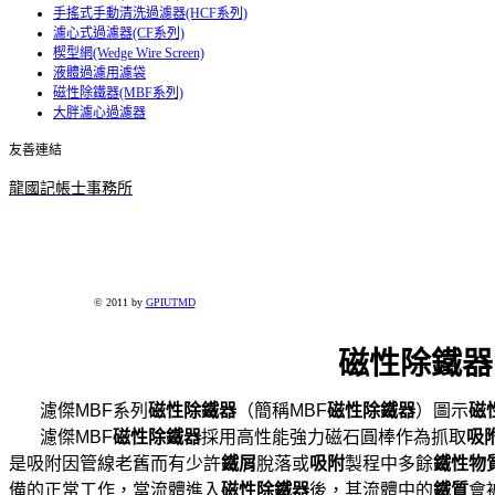
手搖式手動清洗過濾器(HCF系列)
濾心式過濾器(CF系列)
楔型網(Wedge Wire Screen)
液體過濾用濾袋
磁性除鐵器(MBF系列)
大胖濾心過濾器
友善連結
龍國記帳士事務所
© 2011 by
GPIUTMD
磁性除鐵器
濾傑MBF系列
磁性除鐵器
（簡稱MBF
磁性除鐵器
）圖示
磁
濾傑MBF
磁性除鐵器
採用高性能強力磁石圓棒作為抓取
吸
是吸
附因管線老舊而有少許
鐵屑
脫落或
吸附
製程中多餘
鐵性物
備的
正常工作，當流體進入
磁性除鐵器
後，其流體中的
鐵質
會