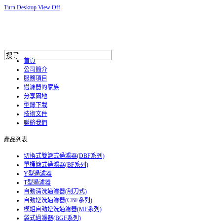
Turn Desktop View Off
首頁
公司簡介
服務項目
過濾器的家族
分享園地
型錄下載
技術文件
聯絡我們
產品列表
切換式雙籃式過濾器(DBF系列)
單桶籃式過濾器(BF系列)
Y型過濾器
T型過濾器
自動清洗過濾器(刮刀式)
自動逆洗過濾器(CBF系列)
模組自動逆洗過濾器(MF系列)
袋式過濾器(BGF系列)