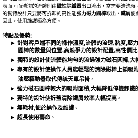
表
面
，而清潔的流體則由
磁性除鐵器
出口流出，當需要清洗時
的
獨特
設計只要將可拆卸的
高性能
強力磁力
圓棒
取出，
鐵屑
便
因此，
使用維護極為方
便。
特點及優勢:
► 針對客戶端不同的操作溫度,流體的流速,黏度,壓
圓棒的數量與位置,高競爭力的設計配置,高性價比
► 獨特的設計使流體能均勻的流過強力磁石圓棒,大
► 專有的設計使操作人員能輕鬆的清除磁棒上鎖吸附
油壓驅動器取代傳統天車吊掛
。
► 強力磁石圓棒較大的吸附面積,大幅降低停機卸鐵
► 獨特的設計使拆蓋清除鐵屑效率大幅提高
。
► 無耗材,便於操作及維護
。
► 超長使用壽命
。