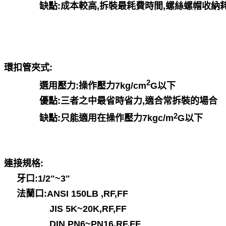
缺點:成本較高,拆裝最耗費時間,螺絲螺帽收納
環扣管夾式:
2
選用壓力:操作壓力7kg/cm
G以下
優點:三者之中最省時省力,適合常拆裝的場合
2
缺點:只能適用在操作壓力7kgc/m
G
以下
連接規格:
牙口:1/2"~3"
法蘭口:ANSI 150LB ,RF,FF
JIS 5K~20K,RF,FF
DIN PN6~PN16,RF,FF