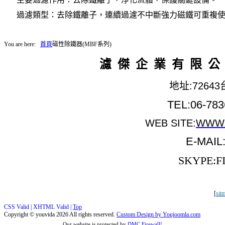
過濾類型：去除鐵離子，連續過濾不中斷強力磁鐵可重複
You are here:
首頁
磁性除鐵器(MBF系列)
濾 傑 企 業 有 限 公
地址:726
TEL:06-783
WEB SITE:
WWW.
E-MAIL
SKYPE:F
[
sit
CSS Valid |
XHTML Valid |
Top
Copyright ©
youvida
2026 All rights reserved.
Custom Design by Youjoomla.com
Our website is protected by
DMC Firewall!