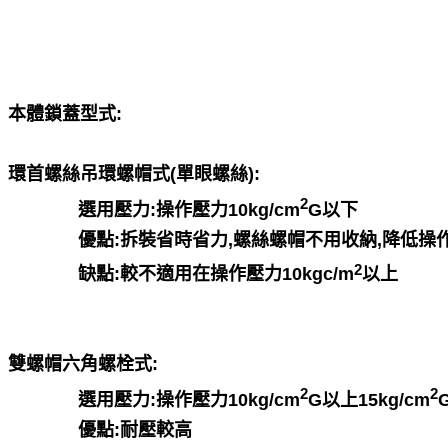
本體鎖蓋型式:
環首螺絲吊環螺帽式(單眼螺絲):
2
選用壓力:操作壓力10kg/cm
G以下
優點:拆裝省時省力,螺絲螺帽不用收納,降低操
2
缺點:較不適用在操作壓力10kgc/m
以上
雙螺帽六角螺栓式:
2
2
選用壓力:操作壓力10kg/cm
G以上15kg/cm
優點:耐壓較高